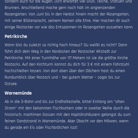
sondern auch für die Augen. Dich erwartet viel Grün, Teiche, Statuen und
Brunnen. Anschließend mache gern noch halt im angrenzenden
Rosengarten. Von Juni bis in den Herbst hinein macht der Rosengarten,
mit seiner Blütenpracht, seinem Namen alle Ehre. Hier machen dir auch
einige Rostocker vor wie das Entspannen im Rosengarten aussehen kann.
Petrikirche
Wann bist du zuletzt so richtig hoch hinaus? Du weißt es nicht? Dann
führt dich dein Weg in den Nordosten der Rostocker Altstadt zur
Petrikirche. Mit einer Turmhöhe von 117 Metern ist sie die größte Kirche
Rostocks. Auf den Kirchturm kannst du dich für 3 € mit einem Fahrstuhl
hochschießen lassen. Von dort oben über den Dächern hast du einen
Rundumblick über Rostock und – bei gutem Wetter – sogar bis zur
Ostsee.
Warnemünde
Ab in die S-Bahn und bis zur Endhaltestelle, bitte! Entlang am “alten
Strom“ mit den bekannten Fischkuttern oder in zweiter Reihe durch die
historisch, maritimen Gassen mit den Kapitänshäusern gelangst du zum
feinen Sandstrand in Warnemünde. Aber Obacht vor den Möwen, wenn
du gerade ein Eis oder Fischbrötchen isst!