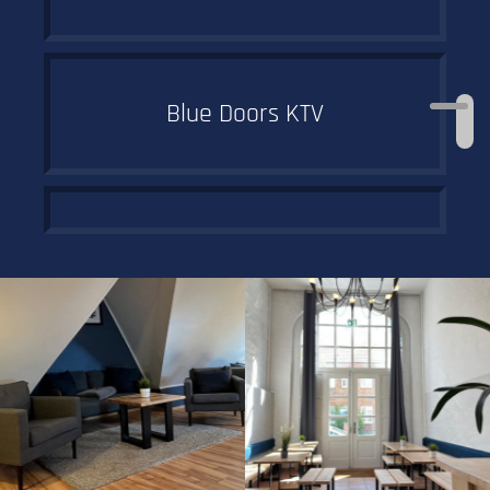
Blue Doors KTV
Ab ins szenige
StudentInnenviertel