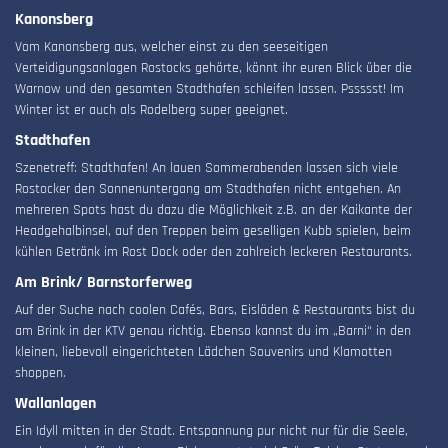
Kanonsberg
Vom Kanonsberg aus, welcher einst zu den seeseitigen
Verteidigungsanlagen Rostocks gehörte, könnt ihr euren Blick über die
Warnow und den gesamten Stadthafen schleifen lassen. Pssssst! Im
Winter ist er auch als Rodelberg super geeignet.
Stadthafen
Szenetreff: Stadthafen! An lauen Sommerabenden lassen sich viele
Rostocker den Sonnenuntergang am Stadthafen nicht entgehen. An
mehreren Spots hast du dazu die Möglichkeit z.B. an der Kaikante der
Headgehalbinsel, auf den Treppen beim geselligen Kubb spielen, beim
kühlen Getränk im Rost Dock oder den zahlreich leckeren Restaurants.
Am Brink/ Barnstorferweg
Auf der Suche nach coolen Cafés, Bars, Eisläden & Restaurants bist du
am Brink in der KTV genau richtig. Ebenso kannst du im „Barni“ in den
kleinen, liebevoll eingerichteten Lädchen Souvenirs und Klamotten
shoppen.
Wallanlagen
Ein Idyll mitten in der Stadt. Entspannung pur nicht nur für die Seele,