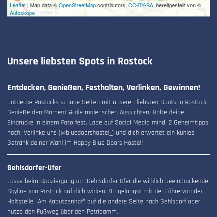
Leaflet
| Map data ©
OpenStreetMap
contributors,
CC-BY-SA
, bereitgestellt von ©
Autoskope
Unsere liebsten Spots in Rostock
Entdecken, Genießen, Festhalten, Verlinken, Gewinnen!
Entdecke Rostocks schöne Seiten mit unseren liebsten Spots in Rostock.
Genieße den Moment & die malerischen Aussichten. Halte deine
Eindrücke in einem Foto fest. Lade auf Social Media mind. 2 Geheimtipps
hoch. Verlinke uns (@bluedoorshostel_) und dich erwartet ein kühles
Getränk deiner Wahl im Happy Blue Doors Hostel!
Gehlsdorfer-Ufer
Lasse beim Spaziergang am Gehlsdorfer-Ufer die wirklich beeindruckende
Skyline von Rostock auf dich wirken. Du gelangst mit der Fähre von der
Haltstelle „Am Kabutzenhof“ auf die andere Seite nach Gehlsdorf oder
nutze den Fußweg über den Petridamm.